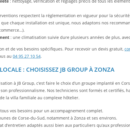
lète
: nettoyage, vérification et réglages précis de tous les élément
rventions respectent la réglementation en vigueur pour la sécurité 
 que chaque installation est unique, nous adaptons nos recomman
, commerce…).
ement
: une climatisation suivie dure plusieurs années de plus, av
ion et de vos besoins spécifiques. Pour recevoir un devis gratuit,
co
ous au
04 95 27 10 54
.
 LOCALE : CHOISISSEZ JB GROUP À ZONZA
tisation à JB Group, c’est faire le choix d’un groupe implanté en C
et son professionnalisme. Nos techniciens sont formés et certifiés,
 de la villa familiale au complexe hôtelier.
ant tous vos besoins pour un accompagnement complet.
munes de Corse-du-Sud, notamment à Zonza et ses environs.
t d’entretien adaptés aussi bien aux particuliers qu’aux professio