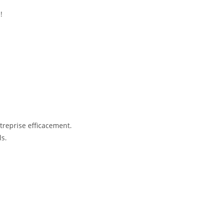
!
ntreprise efficacement.
ls.