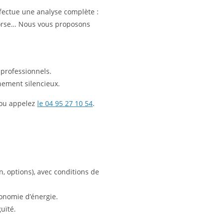
fectue une analyse complète :
i corse… Nous vous proposons
professionnels.
nement silencieux.
ou appelez
le 04 95 27 10 54
.
n, options), avec conditions de
conomie d’énergie.
uïté.