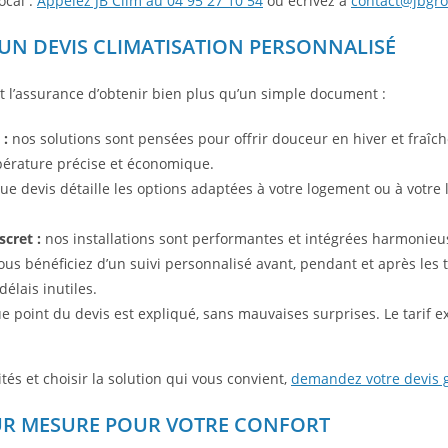
ocal :
Appelez JB Clim au 04 95 27 10 54
ou écrivez à
contact@jbgro
’UN DEVIS CLIMATISATION PERSONNALISÉ
t l’assurance d’obtenir bien plus qu’un simple document :
 :
nos solutions sont pensées pour offrir douceur en hiver et fraîch
pérature précise et économique.
e devis détaille les options adaptées à votre logement ou à votre 
cret :
nos installations sont performantes et intégrées harmonieus
us bénéficiez d’un suivi personnalisé avant, pendant et après les 
élais inutiles.
 point du devis est expliqué, sans mauvaises surprises. Le tarif 
ités et choisir la solution qui vous convient,
demandez votre devis gr
UR MESURE POUR VOTRE CONFORT