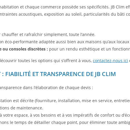
habitation et chaque commerce possède ses spécificités. JB Clim ef
ontraintes acoustiques, exposition au soleil, particularités du bât
chauffer et rafraîchir simplement, toute l’année.
on éco-performante adaptée aussi bien aux maisons qu’aux locaux 
e ou consoles discrètes :
pour un rendu esthétique et un fonction
découvrir toutes les options qui s’offrent à vous,
contactez-nous ici
 : FIABILITÉ ET TRANSPARENCE DE JB CLIM
ransparence dans l’élaboration de chaque devis :
tion est décrite (fourniture, installation, mise en service, entretie
utions de maintenance.
 votre espace, à vos besoins et à vos impératifs de confort ou d’é
ons le temps de détailler chaque point, pour éliminer toute ambig