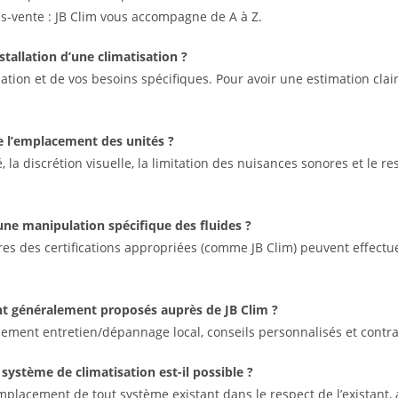
s-vente : JB Clim vous accompagne de A à Z.
stallation d’une climatisation ?
lation et de vos besoins spécifiques. Pour avoir une estimation clai
de l’emplacement des unités ?
é, la discrétion visuelle, la limitation des nuisances sonores et le r
e une manipulation spécifique des fluides ?
ires des certifications appropriées (comme JB Clim) peuvent effectu
ont généralement proposés auprès de JB Clim ?
ment entretien/dépannage local, conseils personnalisés et contrat
ystème de climatisation est-il possible ?
emplacement de tout système existant dans le respect de l’existant, 