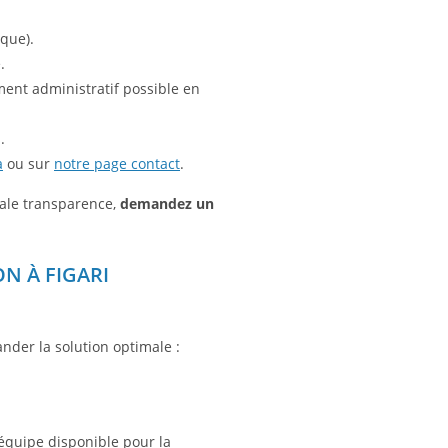
ique).
.
ment administratif possible en
.
a
ou sur
notre page contact
.
tale transparence,
demandez un
N À FIGARI
nder la solution optimale :
 équipe disponible pour la