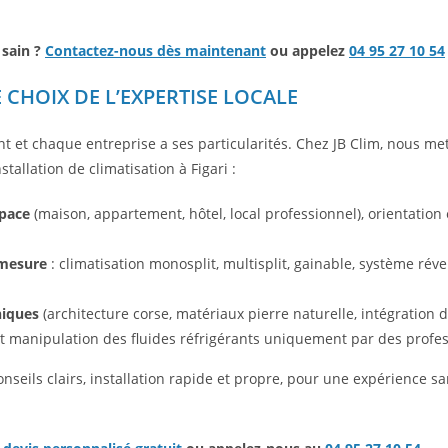
 sain ?
Contactez-nous dès maintenant
ou appelez
04 95 27 10 54
E CHOIX DE L’EXPERTISE LOCALE
et chaque entreprise a ses particularités. Chez JB Clim, nous met
tallation de climatisation à Figari :
space
(maison, appartement, hôtel, local professionnel), orientation 
-mesure
: climatisation monosplit, multisplit, gainable, système rév
niques
(architecture corse, matériaux pierre naturelle, intégration d
t manipulation des fluides réfrigérants uniquement par des profess
seils clairs, installation rapide et propre, pour une expérience san