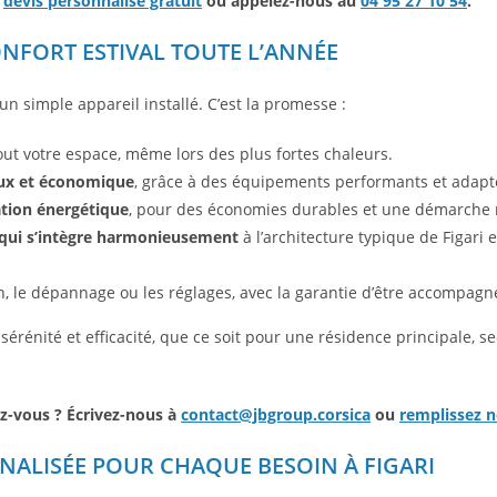
e
devis personnalisé gratuit
ou appelez-nous au
04 95 27 10 54
.
ONFORT ESTIVAL TOUTE L’ANNÉE
’un simple appareil installé. C’est la promesse :
ut votre espace, même lors des plus fortes chaleurs.
eux et économique
, grâce à des équipements performants et adapté
tion énergétique
, pour des économies durables et une démarche 
n qui s’intègre harmonieusement
à l’architecture typique de Figari 
n, le dépannage ou les réglages, avec la garantie d’être accompagn
érénité et efficacité, que ce soit pour une résidence principale, 
ez-vous ? Écrivez-nous à
contact@jbgroup.corsica
ou
remplissez n
NALISÉE POUR CHAQUE BESOIN À FIGARI