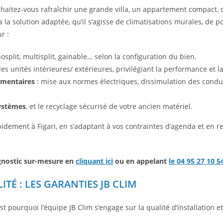
uhaitez-vous rafraîchir une grande villa, un appartement compact,
im a la solution adaptée, qu’il s’agisse de climatisations murales, d
r :
split, multisplit, gainable… selon la configuration du bien.
es unités intérieures/ extérieures, privilégiant la performance et la
émentaires
: mise aux normes électriques, dissimulation des condui
ystèmes
, et le recyclage sécurisé de votre ancien matériel.
idement à Figari, en s’adaptant à vos contraintes d’agenda et en r
gnostic sur-mesure en
cliquant ici
ou en appelant
le 04 95 27 10 5
ITÉ : LES GARANTIES JB CLIM
est pourquoi l’équipe JB Clim s’engage sur la qualité d’installation 