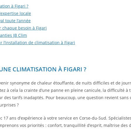
ation à Figari ?
’expertise locale
val toute l’année
r chaque besoin à Figari
aranties JB Clim
l’installation de climatisation à Figari
NE CLIMATISATION À FIGARI ?
venir synonyme de chaleur étouffante, de nuits difficiles et de jou
tez à cela la crainte d’une panne en pleine canicule, la difficulté à 
ur des tarifs inadaptés. Pour beaucoup, une question revient sans
urprises ?
vec 17 ans d’expérience à votre service en Corse-du-Sud. Spécialistes 
mprenons vos priorités : confort, tranquillité d’esprit, maîtrise des