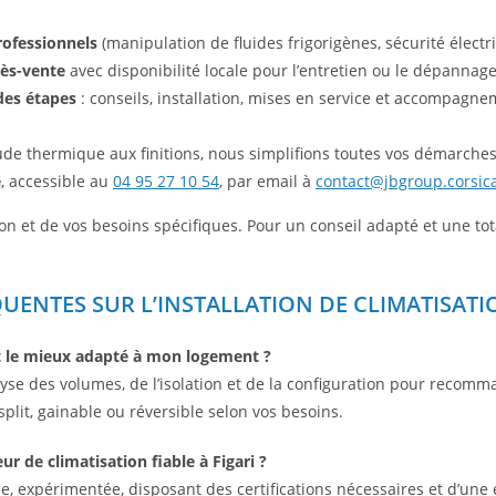
rofessionnels
(manipulation de fluides frigorigènes, sécurité électr
rès-vente
avec disponibilité locale pour l’entretien ou le dépannage
des étapes
: conseils, installation, mises en service et accompagne
tude thermique aux finitions, nous simplifions toutes vos démarches
é
, accessible au
04 95 27 10 54
, par email à
contact@jbgroup.corsic
tion et de vos besoins spécifiques. Pour un conseil adapté et une to
UENTES SUR L’INSTALLATION DE CLIMATISATIO
st le mieux adapté à mon logement ?
yse des volumes, de l’isolation et de la configuration pour recomma
split, gainable ou réversible selon vos besoins.
r de climatisation fiable à Figari ?
ale, expérimentée, disposant des certifications nécessaires et d’une